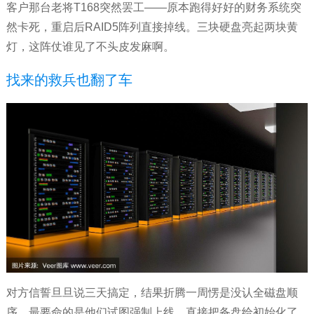
客户那台老将T168突然罢工——原本跑得好好的财务系统突
然卡死，重启后RAID5阵列直接掉线。三块硬盘亮起两块黄
灯，这阵仗谁见了不头皮发麻啊。
找来的救兵也翻了车
对方信誓旦旦说三天搞定，结果折腾一周愣是没认全磁盘顺
序。最要命的是他们试图强制上线，直接把备盘给初始化了