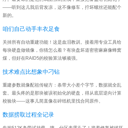
——听到这儿我后背发凉，这不像修车，拧坏螺丝还能配个
新的。
咱们自己动手丰衣足食
关掉所有自动重建功能！这是血泪教训。接着用专业工具给
每块硬盘做镜像，你猜怎么着？有块盘坏道密密麻麻像蜂窝
煤，但好在RAID5的校验算法够顽强。
技术难点比想象中刁钻
重建参数就像配祖传秘方：条带大小差个字节，数据就全乱
套。最头疼的是那块被误初始化的硬盘，得从底层逆向计算
校验块——这事儿简直像在碎纸机里找合同原件。
数据捞取过程全记录
先按512K条带试挂载，咦，分区表露头了！接着修复被破坏